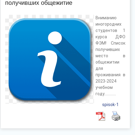
получивших общежитие
Вниманию
иногородних
студентов 1
курса ДФО
ФЭМ! Список
получивших
место в
общежитии
для
проживания в
2023-2024
учебном
году………….
spisok-1