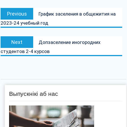
Навігацыя
Previous
Previous
График заселения в общежития на
па
post:
2023-24 учебный год
запісах
Next
Next
Допзаселение иногородних
post:
студентов 2-4 курсов
Выпускнікі аб нас