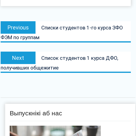
Навігацыя
Previous
Previous
Списки студентов 1-го курса ЗФО
па
post:
ФЭМ по группам
запісах
Next
Next
Список студентов 1 курса ДФО,
post:
получивших общежитие
Выпускнікі аб нас