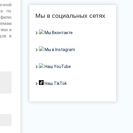
аочной
та по
Мы в социальных сетях
офилю
лемам
ики и
Мы Вконтакте
дов в
Мы в Instagram
Наш YouTube
Наш TikTok