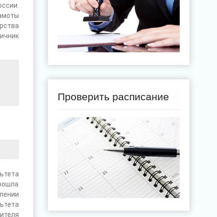
ссии.
амоты
рства
ичник
Проверить расписание
ьтета
прошла
лении
ьтета
ителя