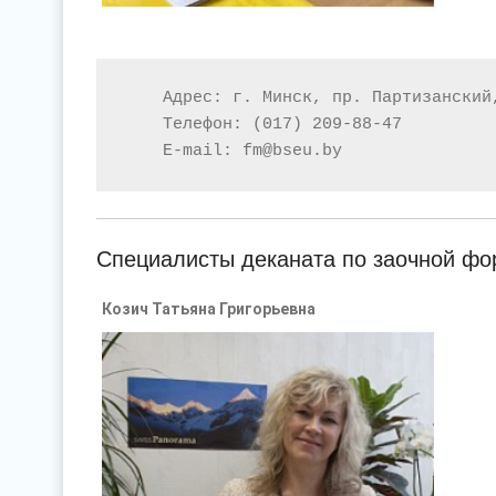
Адрес
:
г
.
Минск
,
пр
.
Партизанский
Телефон
:
(017) 209
-
88
-
47
E
-
mail:
fm
@bseu
.
by
Специалисты деканата по заочной фо
Козич Татьяна Григорьевна