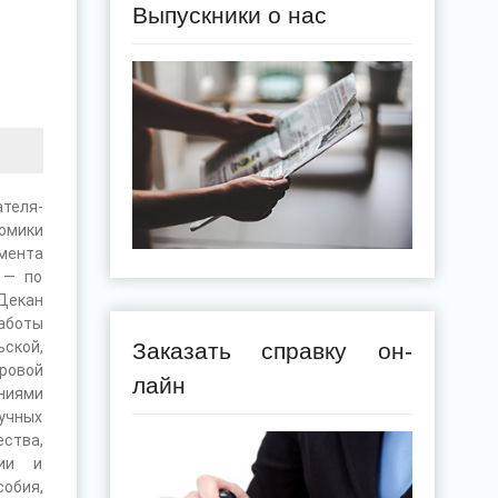
Выпускники о нас
теля-
омики
мента
 — по
 Декан
аботы
Заказать справку он-
ской,
ровой
лайн
ениями
учных
ства,
ции и
собия,