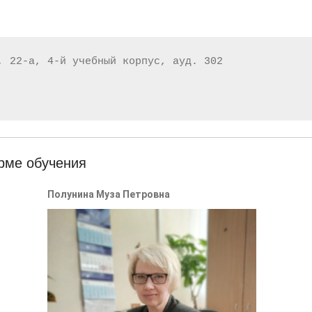
,
22
-
а
,
4
-
й
учебный
корпус
,
ауд
.
302
рме обучения
Полунина Муза Петровна