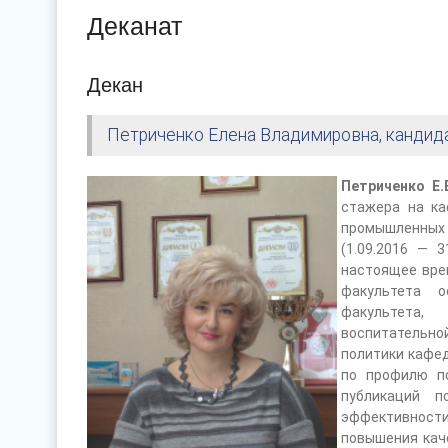
Деканат
Декан
Петриченко Елена Владимировна, кандида
Петриченко Е.
стажера на к
промышленных 
(1.09.2016 — 
настоящее врем
факультета о
факультета, 
воспитательно
политики кафед
по профилю по
публикаций п
эффективност
повышения каче