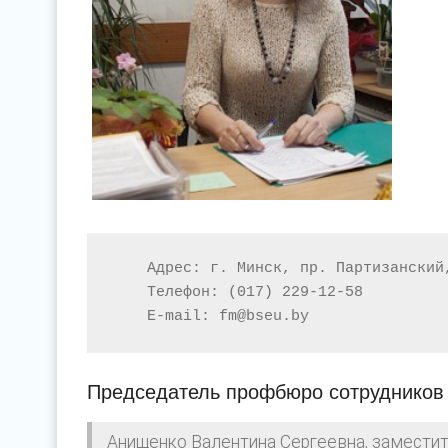
Адрес
:
г
.
Минск
,
пр
.
Партизанский
Телефон
:
(017) 229
-
12
-
58
E
-
mail:
fm
@bseu
.
by
Председатель профбюро сотруднико
Анищенко Валентина Сергеевна, замести