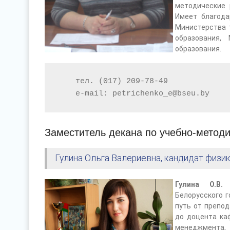
методические 
Имеет благода
Министерства 
образования,
образования.
тел
.
(017) 209
-
78
-
49
e
-
mail:
petrichenko_e
@bseu
.
by
Заместитель декана по учебно-методи
Гулина Ольга Валериевна, кандидат физи
Гулина О.В.
я
Белорусского г
путь от препо
до доцента ка
менеджмента,