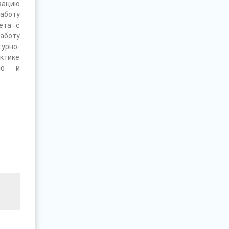
зацию
аботу
ета с
аботу
урно-
ктике
тью и