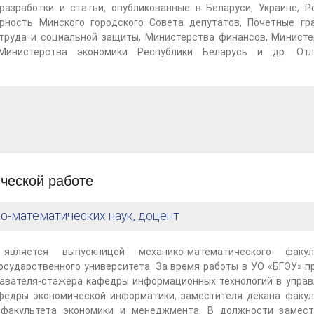
разработки и статьи, опубликованные в Беларуси, Украине, Ро
рность Минского городского Совета депутатов, Почетные гр
труда и социальной защиты, Министерства финансов, Министе
 Министерства экономики Республики Беларусь и др. Отл
ческой работе
ко-математических наук, доцент
вляется выпускницей механико-математического факул
осударственного университета. За время работы в УО «БГЭУ» 
давателя-стажера кафедры информационных технологий в управ
федры экономической информатики, заместителя декана факул
 факультета экономики и менеджмента. В должности замест