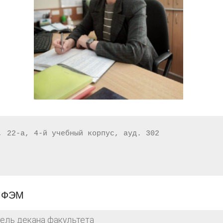
,
22
-
а
,
4
-
й
учебный
корпус
,
ауд
.
302
в ФЭМ
тель декана факультета