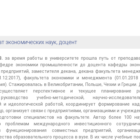
т экономических наук, доцент
В.
за время работы в университете прошла путь от преподава
афедре экономики промышленности до доцента кафедры экон
предприятий, заместителя декана, декана факультета менедж
31.12.2017), факультета экономики и менеджмента (01.01.2018
я). Стажировалась в Великобритании, Польше, Чехии и Греции.
существляет перспективное и текущее планирование р
руководство учебно-методической, научно-исследователь
й и идеологической работой, координирует формирование кад
р, организует связи с предприятиями, организациями и учрежд
дготовки специалистов на факультете. Автор более 100 на
о проблемам международного инвестиционного сотрудниче
и функционирования совместных предприятий, организа
ства образовательного процесса в вузе. В их числе учебные по