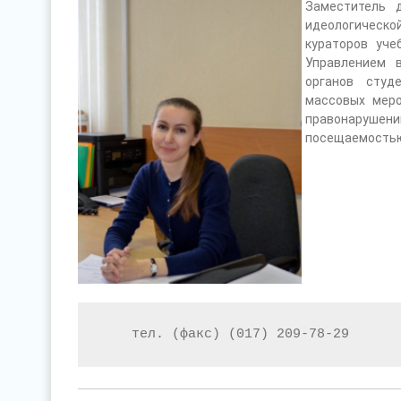
Заместитель 
идеологическо
кураторов уче
Управлением 
органов студ
массовых меро
правонаруше
посещаемостью
тел
.
(
факс
)
(017) 209
-
78
-
29