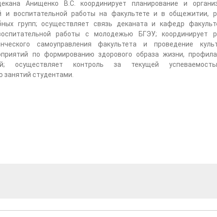
декана Анищенко В.С. координирует планирование и органи
й и воспитательной работы на факультете и в общежитии, р
бных групп; осуществляет связь деканата и кафедр факульт
воспитательной работы с молодежью БГЭУ; координирует р
енческого самоуправления факультета и проведение культ
приятий по формированию здорового образа жизни, профила
ний; осуществляет контроль за текущей успеваемос
 занятий студентами.