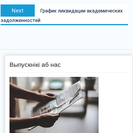
Next
Next
График ликвидации академических
post:
задолженностей
Выпускнікі аб нас