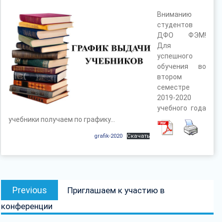
Вниманию
студентов
ДФО ФЭМ!
Для
успешного
обучения во
втором
семестре
2019-2020
учебного года
учебники получаем по графику…
grafik-2020
Скачать
Навігацыя
Previous
Previous
Приглашаем к участию в
па
post:
конференции
запісах