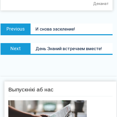
Деканат
Навігацыя
Previous
Previous
И снова заселение!
па
post:
запісах
Next
Next
День Знаний встречаем вместе!
post:
Выпускнікі аб нас