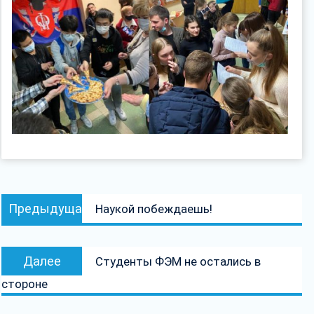
Навигация
Предыдущая
Предыдущая
Наукой побеждаешь!
по
запись:
записям
Следующая
Далее
Студенты ФЭМ не остались в
запись:
стороне