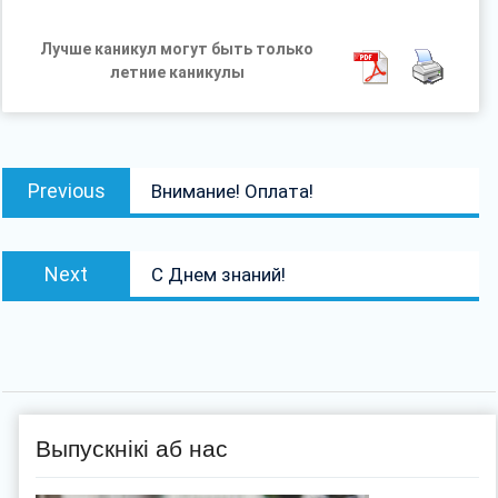
Лучше каникул могут быть только
летние каникулы
Навігацыя
Previous
Previous
Внимание! Оплата!
па
post:
запісах
Next
Next
С Днем знаний!
post:
Выпускнікі аб нас