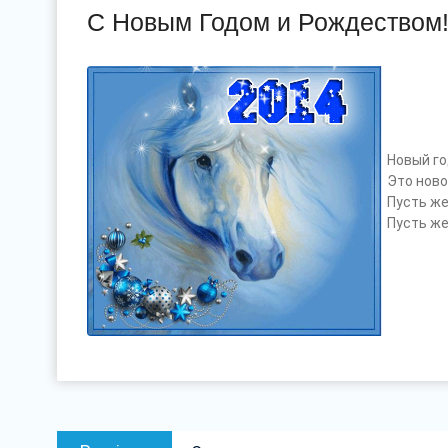
С Новым Годом и Рождеством
Новый го
Это ново
Пусть же
Пусть же
Навігацыя
Previous