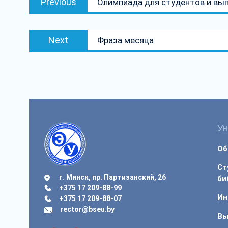
Previous
Олимпиада для студентов и вып
па
post:
запісах
Next
Next
Фраза месяца
post:
Ун
Об
Ст
г. Минск, пр. Партизанский, 26
би
+375 17 209-88-99
Ин
+375 17 209-88-07
rector@bseu.by
Вы