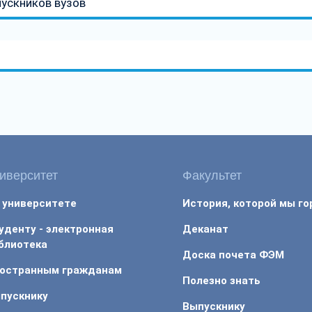
ускников вузов
иверситет
Факультет
 университете
История, которой мы г
уденту - электронная
Деканат
блиотека
Доска почета ФЭМ
остранным гражданам
Полезно знать
пускнику
Выпускнику