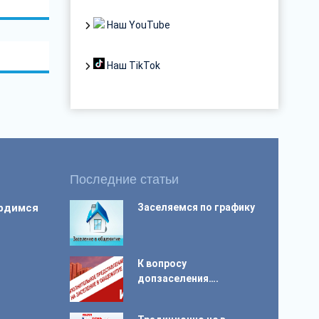
Наш YouTube
Наш TikTok
Последние статьи
ордимся
Заселяемся по графику
К вопросу
допзаселения….