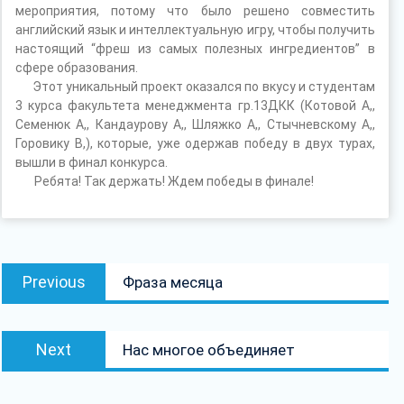
мероприятия, потому что было решено совместить
английский язык и интеллектуальную игру, чтобы получить
настоящий “фреш из самых полезных ингредиентов” в
сфере образования.
Этот уникальный проект оказался по вкусу и студентам
3 курса факультета менеджмента гр.13ДКК (Котовой А,,
Семенюк А,, Кандаурову А,, Шляжко А,, Стычневскому А,,
Горовику В,), которые, уже одержав победу в двух турах,
вышли в финал конкурса.
Ребята! Так держать! Ждем победы в финале!
Навігацыя
Previous
Previous
Фраза месяца
па
post:
запісах
Next
Next
Нас многое объединяет
post: