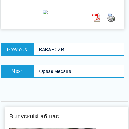
Навігацыя
Previous
Previous
ВАКАНСИИ
па
post:
запісах
Next
Next
Фраза месяца
post:
Выпускнікі аб нас