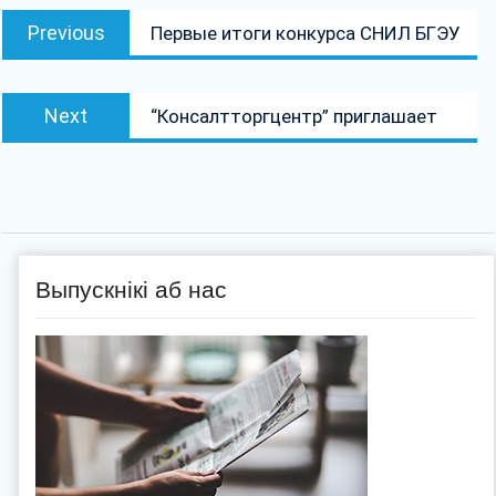
Навігацыя
Previous
Previous
Первые итоги конкурса СНИЛ БГЭУ
па
post:
запісах
Next
Next
“Консалтторгцентр” приглашает
post:
Выпускнікі аб нас