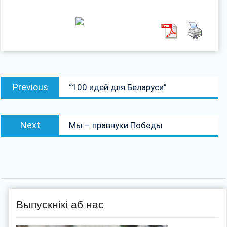
Навігацыя
Previous
Previous
“100 идей для Беларуси”
па
post:
запісах
Next
Next
Мы – правнуки Победы
post:
Выпускнікі аб нас