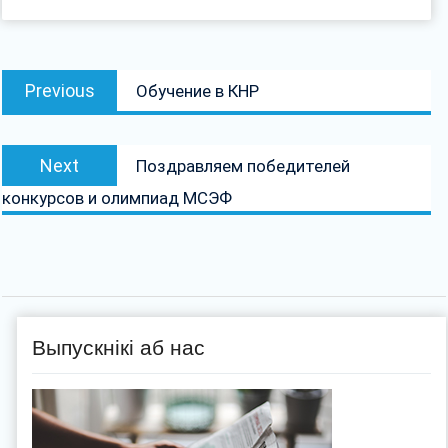
Навігацыя
Previous
Previous
Обучение в КНР
па
post:
запісах
Next
Next
Поздравляем победителей
post:
конкурсов и олимпиад МСЭФ
Выпускнікі аб нас