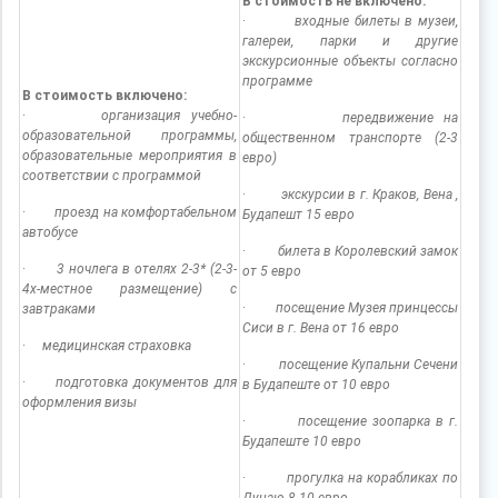
В стоимость не включено:
·
входные билеты в музеи,
галереи, парки и другие
экскурсионные объекты согласно
программе
В стоимость включено:
·
организация учебно-
·
передвижение на
образовательной программы,
общественном транспорте (2-3
образовательные мероприятия в
евро)
соответствии с программой
·
экскурсии в г. Краков, Вена ,
·
проезд на комфортабельном
Будапешт 15 евро
автобусе
·
билета в Королевский замок
·
3 ночлега в отелях 2-3* (2-3-
от 5 евро
4х-местное размещение) с
·
посещение Музея принцессы
завтраками
Сиси в г. Вена от 16 евро
·
медицинская страховка
·
посещение Купальни Сечени
·
подготовка документов для
в Будапеште от 10 евро
оформления визы
·
посещение зоопарка в г.
Будапеште 10 евро
·
прогулка на корабликах по