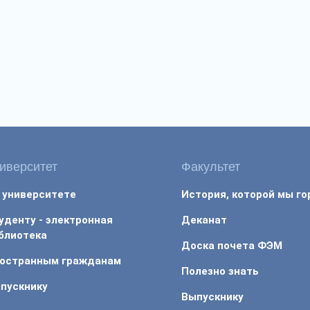
иверситет
Факультет
 университете
История, которой мы г
уденту - электронная
Деканат
блиотека
Доска почета ФЭМ
остранным гражданам
Полезно знать
пускнику
Выпускнику