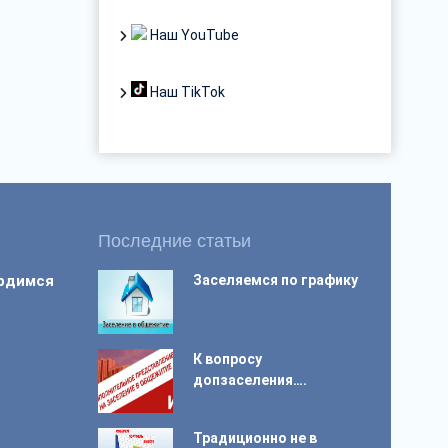
Наш YouTube
Наш TikTok
Последние статьи
ордимся
Заселяемся по графику
К вопросу
допзаселения….
Традиционно не в