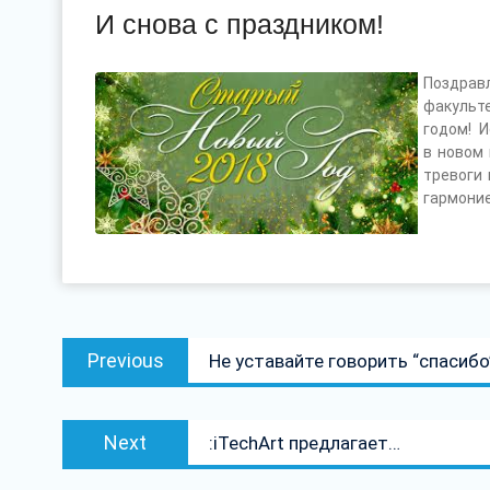
И снова с праздником!
Поздрав
факульт
годом! 
в новом 
тревоги 
гармоние
Навігацыя
Previous
Previous
Не уставайте говорить “спасибо
па
post:
запісах
Next
Next
:iTechArt предлагает…
post: