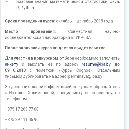
Базовые знания математической статистики, Java,
R, Python.
Сроки проведения курса:
октябрь — декабрь 2018 года.
Место проведения:
Совместная научно-
исследовательская лаборатория БГУИР-IBA.
После окончании курса выдается свидетельство
.
Для участия в конкурсном отборе
необходимо заполнить
анкету
и выслать ее по адресу
resume@iba.by
до
09.10.2018
с пометкой «Курсы Cognos». Отдельным
письмом дублировать на адрес iperminava@iba.by
За дополнительной информацией по курсам обращайтесь
к Наталье Халимановой, специалисту по персоналу, по
телефонам:
+375 17 269 77 60
+375 29 111 46 96.