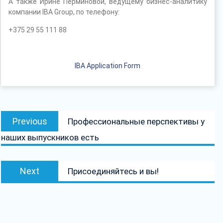
А также Ирине Перминовой, ведущему бизнес-аналитику
компании IBA Group, по телефону:
+375 29 55 111 88
IBA Application Form
Навігацыя
Previous
Previous
Профессиональные перспективы у
па
post:
наших выпускников есть
запісах
Next
Next
Присоединяйтесь и вы!
post: