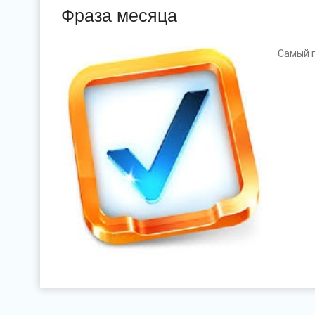
Фраза месяца
Самый п