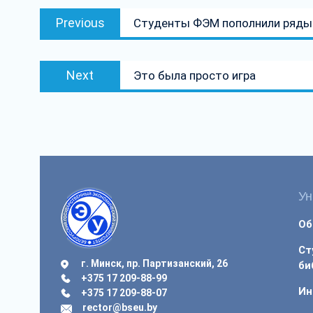
Навігацыя
Previous
Previous
Студенты ФЭМ пополнили ряды 
па
post:
запісах
Next
Next
Это была просто игра
post:
Ун
Об
Ст
г. Минск, пр. Партизанский, 26
би
+375 17 209-88-99
Ин
+375 17 209-88-07
rector@bseu.by