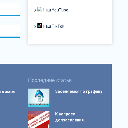
Наш YouTube
Наш TikTok
Последние статьи
ордимся
Заселяемся по графику
К вопросу
допзаселения….