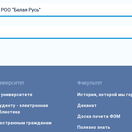
РОО “Белая Русь”
иверситет
Факультет
 университете
История, которой мы г
уденту - электронная
Деканат
блиотека
Доска почета ФЭМ
остранным гражданам
Полезно знать