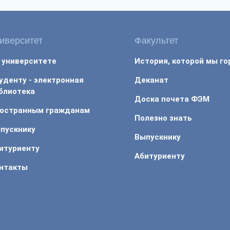
иверситет
Факультет
 университете
История, которой мы г
уденту - электронная
Деканат
блиотека
Доска почета ФЭМ
остранным гражданам
Полезно знать
пускнику
Выпускнику
итуриенту
Абитуриенту
нтакты