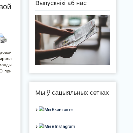
Выпускнікі аб нас
вой
фровой
ирилл
манды
КО при
Мы ў сацыяльных сетках
Мы Вконтакте
Мы в Instagram