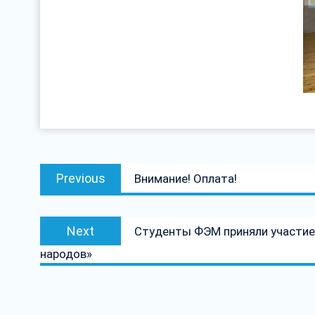
Навігацыя
Previous
Previous
Внимание! Оплата!
па
post:
запісах
Next
Next
Студенты ФЭМ приняли участие
post:
народов»