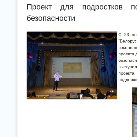
Проект для подростков 
безопасности
С 23 по
“Белор
весення
проекта 
безопас
выступи
проекта.
поддерж