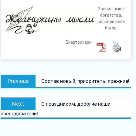
Знание выше
богатства,
сильней всех
богов.
Бхартрихари
Навігацыя
Previous
Previous
Состав новый, приоритеты прежние!
па
post:
запісах
Next
Next
С праздником, дорогие наши
post:
преподаватели!