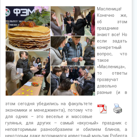
Масленица!
Конечно же,
об этом
празднике
знают все! Но
если задать
конкретный
вопрос, что
такое
«Масленица»,
то ответы
прозвучат
довольно
разные (и в
этом сегодня убедились на факультете
экономики и менеджмента), потому что
для одних – это веселье и массовые
гулянья, для других – самый «вкусный» праздник с
неповторимым разнообразием и обилием блинов, а
некоторым даже вспомнился известный мультик Роберта