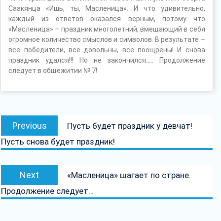
Саакянца «Ишь, ты, Масленица». И что удивительно,
каждый из ответов оказался верным, потому что
«Масленица» – праздник многолетний, вмещающий в себя
огромное количество смыслов и символов. В результате –
все победители, все довольны, все поощрены! И снова
праздник удался!!! Но не закончился….. Продолжение
следует в общежитии № 7!
Навігацыя
Previous
Previous
Пусть будет праздник у девчат!
па
post:
Пусть снова будет праздник!
запісах
Next
Next
«Масленица» шагает по стране.
post:
Продолжение следует…