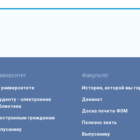
иверситет
Факультет
 университете
История, которой мы г
уденту - электронная
Деканат
блиотека
Доска почета ФЭМ
остранным гражданам
Полезно знать
пускнику
Выпускнику