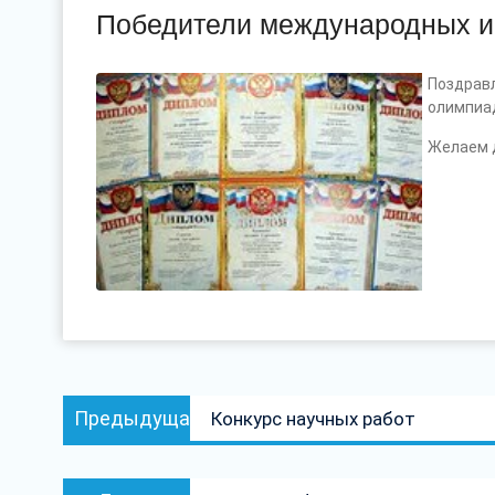
Победители международных и 
Поздрав
олимпиад
Желаем 
Навигация
Предыдущая
Предыдущая
Конкурс научных работ
по
запись:
записям
Следующая