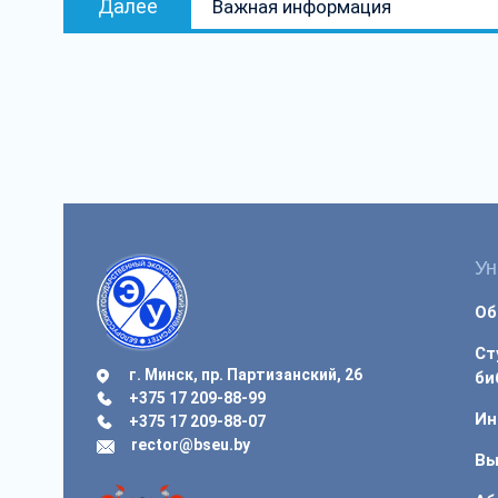
Далее
Важная информация
запись:
Ун
Об
Ст
г. Минск, пр. Партизанский, 26
би
+375 17 209-88-99
Ин
+375 17 209-88-07
rector@bseu.by
Вы