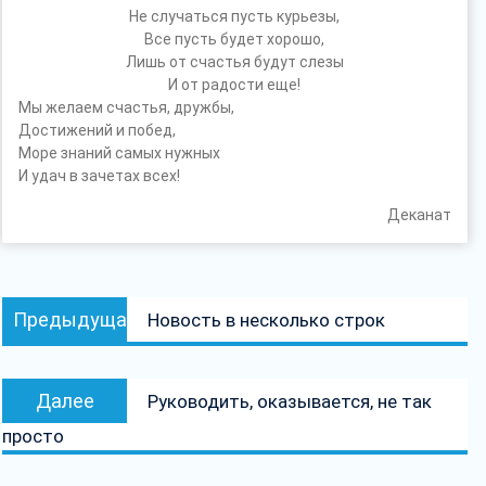
Не случаться пусть курьезы,
Все пусть будет хорошо,
Лишь от счастья будут слезы
И от радости еще!
Мы желаем счастья, дружбы,
Достижений и побед,
Море знаний самых нужных
И удач в зачетах всех!
Деканат
Навигация
Предыдущая
Предыдущая
Новость в несколько строк
по
запись:
записям
Следующая
Далее
Руководить, оказывается, не так
запись:
просто