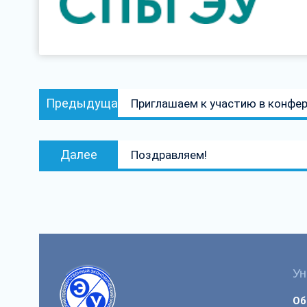
Навигация
Предыдущая
Предыдущая
Приглашаем к участию в конфе
по
запись:
записям
Следующая
Далее
Поздравляем!
запись:
Ун
Об