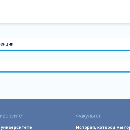
ренции
иверситет
Факультет
 университете
История, которой мы г