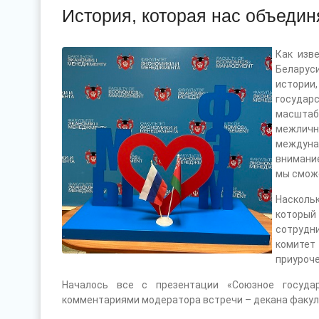
История, которая нас объедин
Как изв
Беларус
истории,
государс
масштаб
межлично
междуна
внимани
мы смож
Насколь
которы
сотрудн
комитет
приуроче
Началось все с презентации «Союзное государ
комментариями модератора встречи – декана факуль