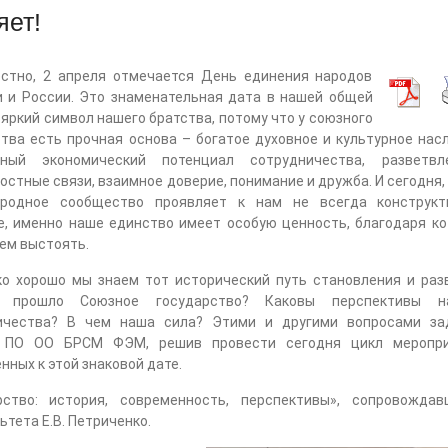
яет!
естно, 2 апреля отмечается День единения народов
и и России. Это знаменательная дата в нашей общей
 яркий символ нашего братства, потому что у союзного
тва есть прочная основа – богатое духовное и культурное нас
ный экономический потенциал сотрудничества, разветвл
стные связи, взаимное доверие, понимание и дружба. И сегодня,
родное сообщество проявляет к нам не всегда конструкт
е, именно наше единство имеет особую ценность, благодаря ко
ем выстоять.
ко хорошо мы знаем тот исторический путь становления и разв
й прошло Союзное государство? Каковы перспективы н
ичества? В чем наша сила? Этими и другими вопросами за
 ПО ОО БРСМ ФЭМ, решив провести сегодня цикл меропри
нных к этой знаковой дате.
ство: история, современность, перспективы», сопровождав
тета Е.В. Петриченко.