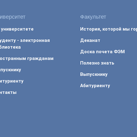
иверситет
Факультет
 университете
История, которой мы г
уденту - электронная
Деканат
блиотека
Доска почета ФЭМ
остранным гражданам
Полезно знать
пускнику
Выпускнику
итуриенту
Абитуриенту
нтакты