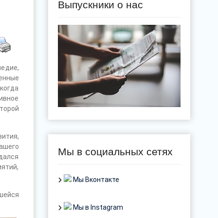
Выпускники о нас
ледие,
енные
 когда
ивное
торой
ития,
ашего
Мы в социальных сетях
дался
ятий,
Мы Вконтакте
шейся
Мы в Instagram