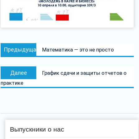
Навигация
Предыдущая
Предыдущая
Математика — это не просто
по
запись:
записям
Следующая
Далее
График сдачи и защиты отчетов о
запись:
практике
Выпускники о нас