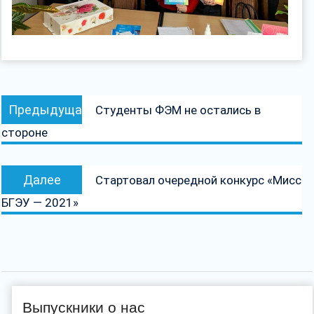
Навигация
Предыдущая
Предыдущая
Студенты ФЭМ не остались в
по
запись:
стороне
записям
Следующая
Далее
Стартовал очередной конкурс «Мисс
запись:
БГЭУ — 2021»
Выпускники о нас