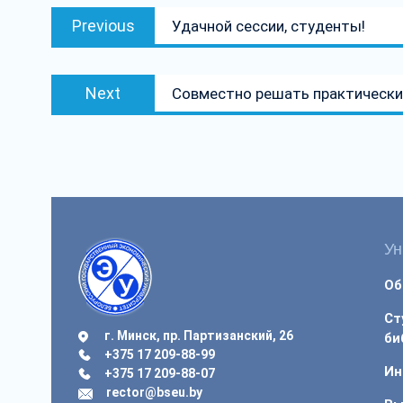
Навігацыя
Previous
Previous
Удачной сессии, студенты!
па
post:
запісах
Next
Next
Совместно решать практически
post:
Ун
Об
Ст
г. Минск, пр. Партизанский, 26
би
+375 17 209-88-99
Ин
+375 17 209-88-07
rector@bseu.by