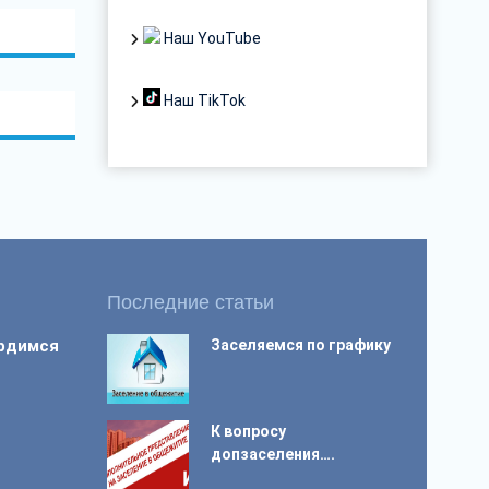
Наш YouTube
Наш TikTok
Последние статьи
ордимся
Заселяемся по графику
К вопросу
допзаселения….