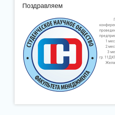
Поздравляем
Поздра
конфере
провед
предпри
1 место 
2 место 
3 место 
гр. 11ДКП
Желаем 