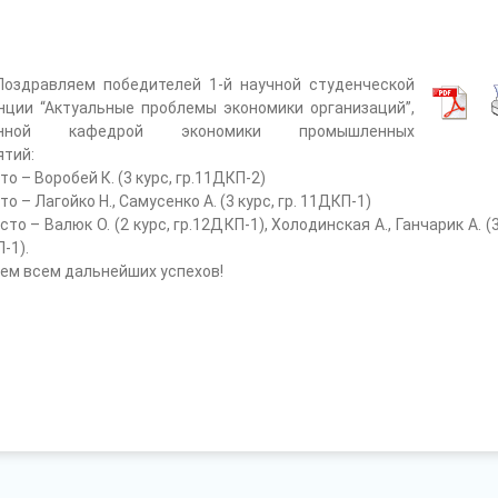
вляем победителей 1-й научной студенческой
нции “Актуальные проблемы экономики организаций”,
енной кафедрой экономики промышленных
ятий:
– Воробей К. (3 курс, гр.11ДКП-2)
– Лагойко Н., Самусенко А. (3 курс, гр. 11ДКП-1)
– Валюк О. (2 курс, гр.12ДКП-1), Холодинская А., Ганчарик А. (3
-1).
всем дальнейших успехов!