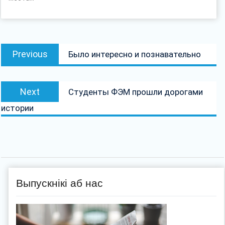
Навігацыя
Previous
Previous
Было интересно и познавательно
па
post:
запісах
Next
Next
Студенты ФЭМ прошли дорогами
post:
истории
Выпускнікі аб нас