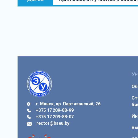
запись:
Ун
Об
Ст
г. Минск, пр. Партизанский, 26
би
+375 17 209-88-99
Ин
+375 17 209-88-07
rector@bseu.by
Вы