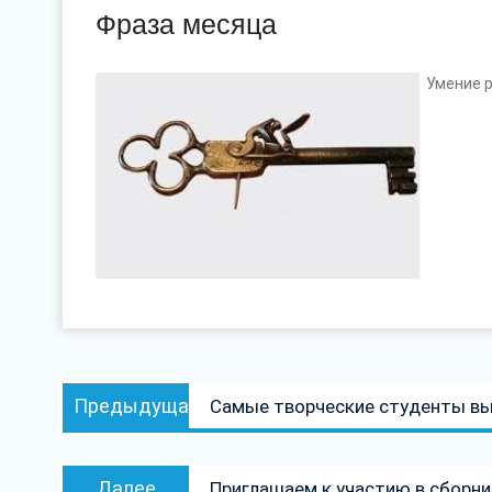
Фраза месяца
Умение р
Навигация
Предыдущая
Предыдущая
Самые творческие студенты в
по
запись:
записям
Следующая
Далее
Приглашаем к участию в сборни