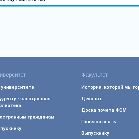
иверситет
Факультет
 университете
История, которой мы г
уденту - электронная
Деканат
блиотека
Доска почета ФЭМ
остранным гражданам
Полезно знать
пускнику
Выпускнику