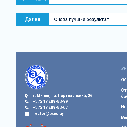
по
запись:
записям
Следующая
Далее
Снова лучший результат
запись:
Ун
Об
Ст
г. Минск, пр. Партизанский, 26
би
+375 17 209-88-99
Ин
+375 17 209-88-07
rector@bseu.by
Вы