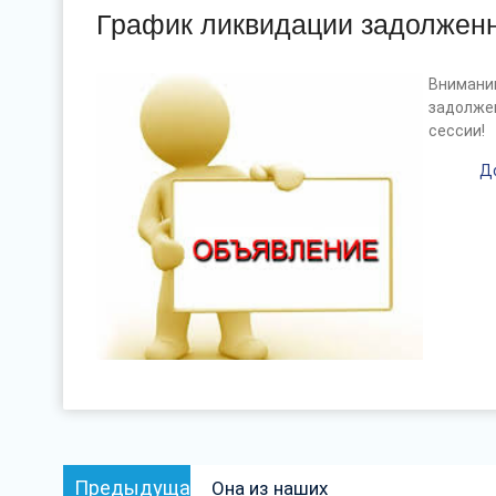
График ликвидации задолжен
Вниман
задолже
сессии!
Д
Навигация
Предыдущая
Предыдущая
Она из наших