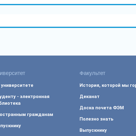
иверситет
Факультет
 университете
История, которой мы г
уденту - электронная
Деканат
блиотека
Доска почета ФЭМ
остранным гражданам
Полезно знать
пускнику
Выпускнику