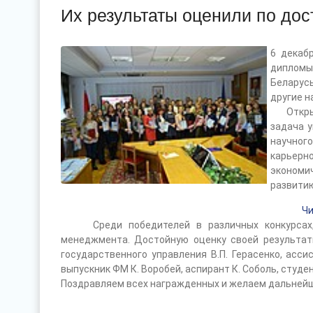
Их результаты оценили по до
6 декаб
диплом
Беларус
другие н
Открыва
задача 
научног
карьерн
экономи
развити
Чи
Среди победителей в различных конкурсах, о
менеджмента. Достойную оценку своей результат
государственного управления В.П. Герасенко, асс
выпускник ФМ К. Воробей, аспирант К. Соболь, студен
Поздравляем всех награжденных и желаем дальнейши