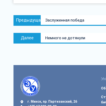
Навигация
Предыдущая
Предыдущая
Заслуженная победа
по
запись:
записям
Следующая
Далее
Немного не дотянули
запись:
Ун
Об
Ст
г. Минск, пр. Партизанский, 26
би