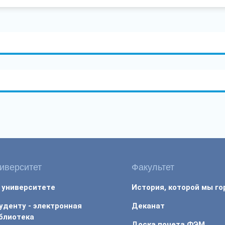
иверситет
Факультет
 университете
История, которой мы г
уденту - электронная
Деканат
блиотека
Доска почета ФЭМ