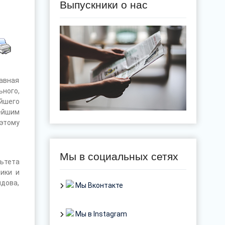
Выпускники о нас
авная
ного,
йшего
ейшим
этому
ие…
Мы в социальных сетях
ьтета
ики и
ыдова,
Мы Вконтакте
Мы в Instagram