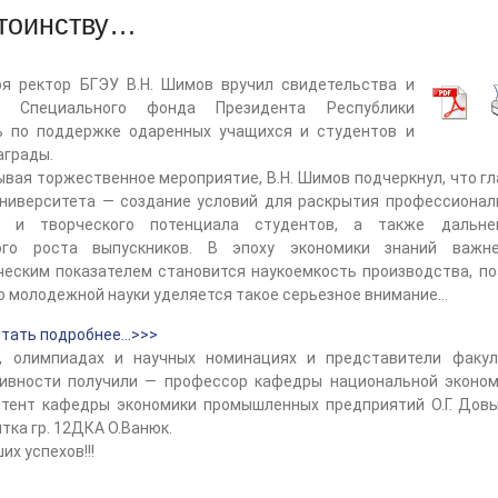
стоинству…
ря ректор БГЭУ В.Н. Шимов вручил свидетельства и
ы Специального фонда Президента Республики
ь по поддержке одаренных учащихся и студентов и
аграды.
я торжественное мероприятие, В.Н. Шимов подчеркнул, что гл
университета — создание условий для раскрытия профессиональ
о и творческого потенциала студентов, а также дальне
ого роста выпускников. В эпоху экономики знаний важн
ческим показателем становится наукоемкость производства, по
ю молодежной науки уделяется такое серьезное вниман
тать подробнее…>>>
лимпиадах и научных номинациях и представители факул
ивности получили — профессор кафедры национальной эконом
истент кафедры экономики промышленных предприятий О.Г. Дов
тка гр. 12ДКА О.Ванюк.
х успехов!!!