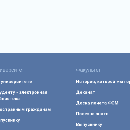
иверситет
Факультет
 университете
История, которой мы г
уденту - электронная
Деканат
блиотека
Доска почета ФЭМ
остранным гражданам
Полезно знать
пускнику
Выпускнику