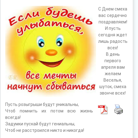
С Днем смеха
вас сердечно
поздравляем!
И пусть
сегодня ждет
лишь радость
всех!
В день
первого
апреля вам
желаем
Веселья,
шуток, смеха
звонче всех!
Пусть розыгрыши будут уникальны,
Чтоб помнить их потом всю жизнь
всегда!
Задумки пускай будут гениальны,
Чтоб не расстроился никто и никогда!