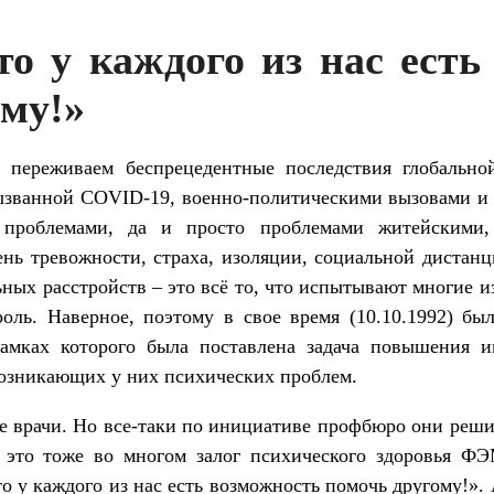
то у каждого из нас есть
ому!»
 переживаем беспрецедентные последствия глобально
вызванной COVID-19, военно-политическими вызовами и 
и проблемами, да и просто проблемами житейскими
ень тревожности, страха, изоляции, социальной дистан
ых расстройств – это всё то, что испытывают многие из
троль. Наверное, поэтому в свое время (10.10.1992) б
 рамках которого была поставлена задача повышения 
озникающих у них психических проблем.
 врачи. Но все-таки по инициативе профбюро они решил
 это тоже во многом залог психического здоровья ФЭ
 у каждого из нас есть возможность помочь другому!». 